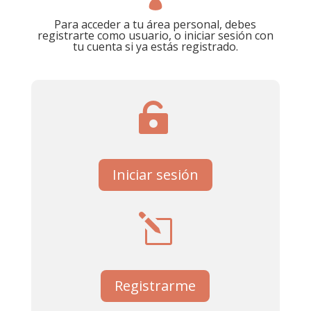
ic
Para acceder a tu área personal, debes
registrarte como usuario, o iniciar sesión con
on
tu cuenta si ya estás registrado.
_p
ro
fil
e
ic
ic
on
Iniciar sesión
on
_l
oc
ic
k
Registrarme
on